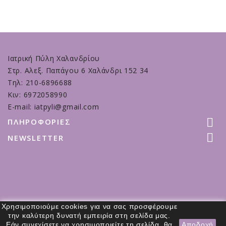
Ιατρική Πύλη Χαλανδρίου
Στρ. Αλεξ. Παπάγου 6 Χαλάνδρι 152 34
Τηλ: 210-6896688
Κιν: 6972058990
E-mail: iatpyli@gmail.com

ΠΛΗΡΟΦΟΡΊΕΣ

NEWSLETTER
Χρησιμοποιούμε cookies για να σας προσφέρουμε
την καλύτερη δυνατή εμπειρία στη σελίδα μας.
© Ιατρική Πύλη Χαλανδρίου – All Rights Reserved |
Εάν συνεχίσετε να χρησιμοποιείτε τη σελίδα, θα
Αποδοχή