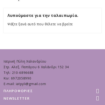
Λυπούμαστε για την ταλαιπωρία.
Ψάξτε ξανά αυτό που θέλετε να βρείτε
Ιατρική Πύλη Χαλανδρίου
Στρ. Αλεξ. Παπάγου 6 Χαλάνδρι 152 34
Τηλ: 210-6896688
Κιν: 6972058990
E-mail: iatpyli@gmail.com

ΠΛΗΡΟΦΟΡΊΕΣ

NEWSLETTER