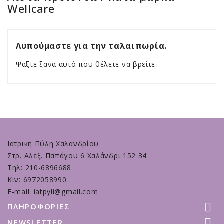
Wellcare
Λυπούμαστε για την ταλαιπωρία.
Ψάξτε ξανά αυτό που θέλετε να βρείτε
Ιατρική Πύλη Χαλανδρίου
Στρ. Αλεξ. Παπάγου 6 Χαλάνδρι 152 34
Τηλ: 210-6896688
Κιν: 6972058990
E-mail: iatpyli@gmail.com

ΠΛΗΡΟΦΟΡΊΕΣ

NEWSLETTER