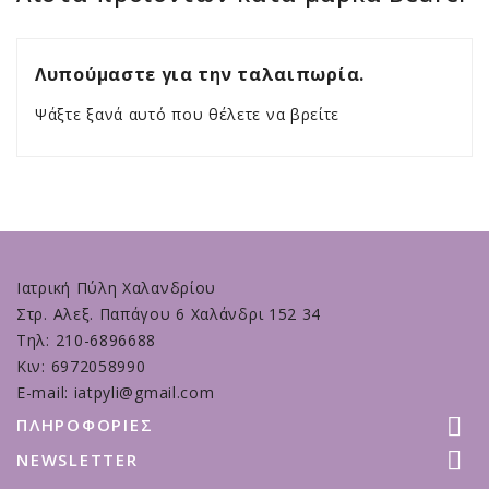
Λυπούμαστε για την ταλαιπωρία.
Ψάξτε ξανά αυτό που θέλετε να βρείτε
Ιατρική Πύλη Χαλανδρίου
Στρ. Αλεξ. Παπάγου 6 Χαλάνδρι 152 34
Τηλ: 210-6896688
Κιν: 6972058990
E-mail: iatpyli@gmail.com

ΠΛΗΡΟΦΟΡΊΕΣ

NEWSLETTER